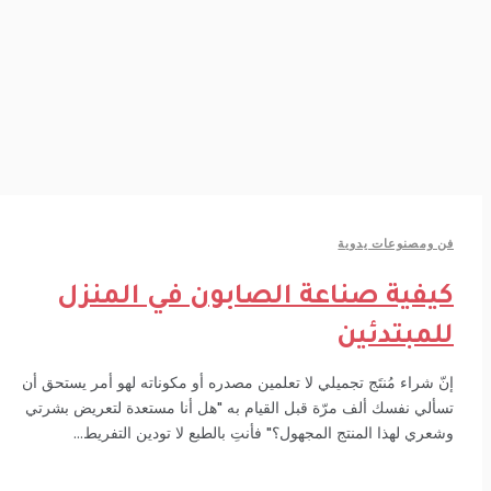
 ومصنوعات يدوية
يفية صناعة الصابون في المنزل
لمبتدئين
ّ شراء مُنتَج تجميلي لا تعلمين مصدره أو مكوناته لهو أمر يستحق أن
ألي نفسك ألف مرّة قبل القيام به "هل أنا مستعدة لتعريض بشرتي
عري لهذا المنتج المجهول؟" فأنتِ بالطبع لا تودين التفريط...