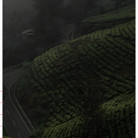
اصنعها بنفسك: افكار اعمال يدوية للكريسماس
افتتاح متجر سوق فن في الأردن للمنتوجات المصنوعة محليا
 عن هدية كريسماس؟ إليك أفكار هدايا كريسماس مميزة من سوق
فن
أفكار مميزة لقضاء عطلة عيد الميلاد المجيد
Popular Categories
13
موضة وجمال
9
فن ومصنوعات يدوية
7
هدايا ومناسبات
6
ديكور وتصميم
6
المجتمع المحلي والعالمي